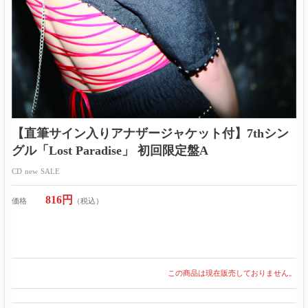
【直筆サイン入りアナザージャケット付】7thシン
グル「Lost Paradise」 初回限定盤A
CD
new
SALE
816円
価格
（税込）
この商品は現在販売しておりません。