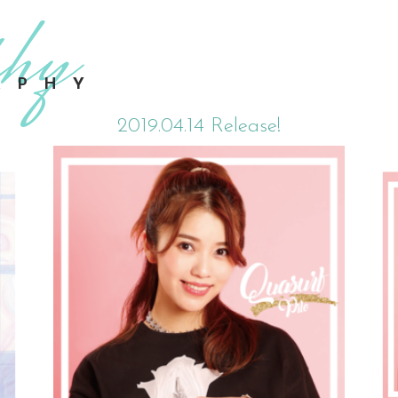
APHY
2019.04.14 Release!