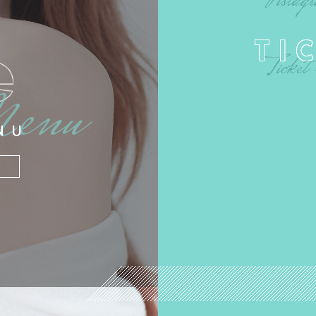
TI
NU