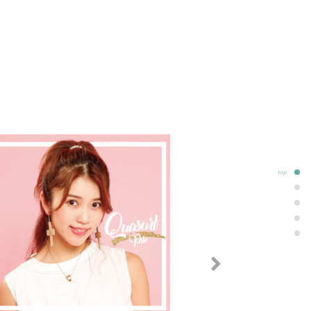
top
Next