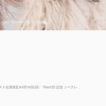
8月14日(金)・8月15日(土)に「GAF 展示会」にゲスト出演決定＆8月16日(日) 「Pileの日 記念 シークレットパーティー in 広州」開催決定!!