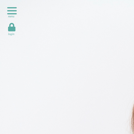
menu
login