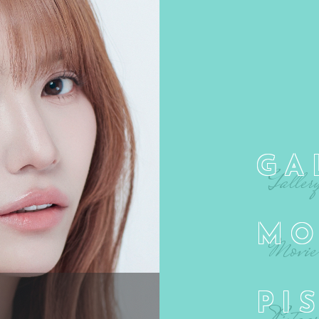
GA
MO
PI