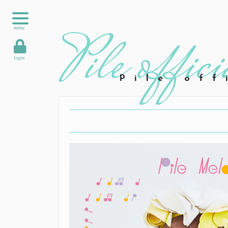
menu
login
Pile off