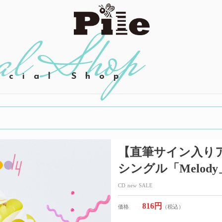
icial Shop
【直筆サイン入りア
シングル「Melod
CD
new
SALE
816円
価格
（税込）