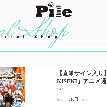
icial Shop
【直筆サイン入り】
KISEKI」アニメ
SALE
816円
価格
（税込）