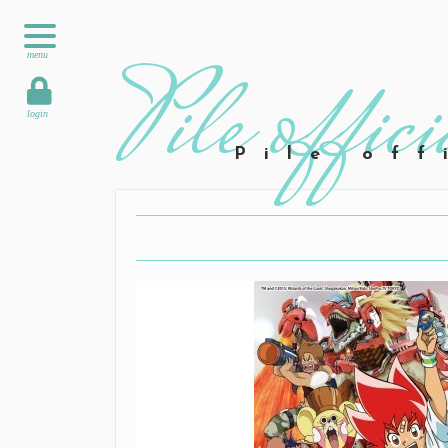
menu
login
Pile off