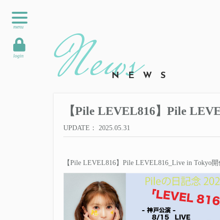
menu
login
NEWS
【Pile LEVEL816】Pile L
UPDATE
2025.05.31
【Pile LEVEL816】Pile LEVEL816_Live in T