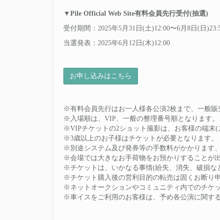
▼Pile Official Web Site有料会員先行受付(抽選)
受付期間：2025年5月31日(土)12:00〜6月8日(日)23:
当選発表：2025年6月12日(木)12:00
お申し込みはこちら
※有料会員先行はお一人様各公演2枚まで、一
※入場順は、VIP、一般の整理番号順とな
※VIPチケットの2ショット撮影は、お客様の
※3歳以上のお子様はチケットが必要とな
※別途システム及び発券等の手数料がかかり
※会場では大きなお手荷物をお預かりするこ
※チケットは、いかなる事情(紛失、消失、破
※チケット購入後の営利目的の転売は固く
※ネットオークションやコミュニティ内でのチ
※車イスをご利用のお客様は、予め各公演に