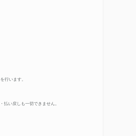
。
ッフが撮影を行います。
。
ャンセル・払い戻しも一切できません。
ださい。