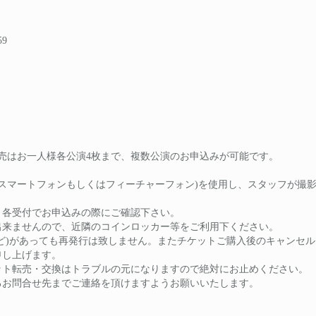
59
般販売はお一人様各公演4枚まで、複数公演のお申込みが可能です
ります。
端末(スマートフォンもしくはフィーチャーフォン)を使用し、スタ
ります。
ます、各受付でお申込みの際にご確認下さい。
とが出来ませんので、近隣のコインロッカー等をご利用下ください
損など)があっても再発行は致しません。またチケットご購入後のキ
お断り申し上げます。
ケット転売・交換はトラブルの元になりますので絶対にお止めく
関するお問合せ先までご連絡を頂けますようお願いいたします。