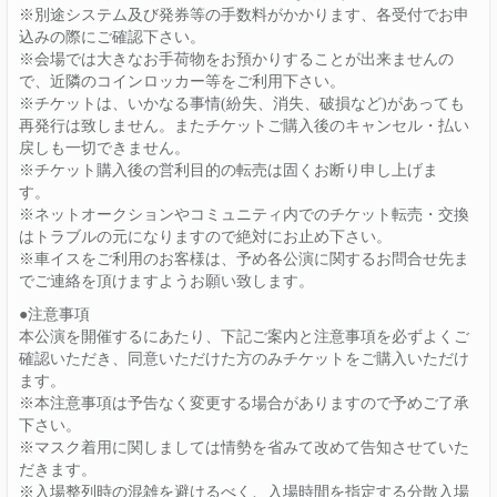
※別途システム及び発券等の手数料がかかります、各受付でお申
込みの際にご確認下さい。
※会場では大きなお手荷物をお預かりすることが出来ませんの
で、近隣のコインロッカー等をご利用下さい。
※チケットは、いかなる事情(紛失、消失、破損など)があっても
再発行は致しません。またチケットご購入後のキャンセル・払い
戻しも一切できません。
※チケット購入後の営利目的の転売は固くお断り申し上げま
す。
※ネットオークションやコミュニティ内でのチケット転売・交換
はトラブルの元になりますので絶対にお止め下さい。
※車イスをご利用のお客様は、予め各公演に関するお問合せ先ま
でご連絡を頂けますようお願い致します。
●注意事項
本公演を開催するにあたり、下記ご案内と注意事項を必ずよくご
確認いただき、同意いただけた方のみチケットをご購入いただけ
ます。
※本注意事項は予告なく変更する場合がありますので予めご了承
下さい。
※マスク着用に関しましては情勢を省みて改めて告知させていた
だきます。
※入場整列時の混雑を避けるべく、入場時間を指定する分散入場