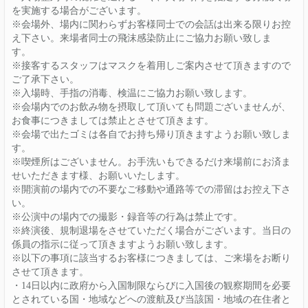
を実施する場合がございます。
※会場外、場内に関わらずお客様同士での会話は出来る限りお控
え下さい。来場者同士の飛沫感染防止にご協力お願い致しま
す。
※接客するスタッフはマスクを着用しご案内させて頂きますので
ご了承下さい。
※入場時、手指の消毒、検温にご協力お願い致します。
※会場内でのお飲み物を摂取して頂いても問題ございませんが、
お食事につきましては禁止とさせて頂きます。
※会場で出たゴミは各自でお持ち帰り頂きますようお願い致しま
す。
※喫煙所はございません。お手洗いもできるだけ来場前にお済ま
せいただきます様、お願いいたします。
※開演前の場内での不要なご移動や通路等での滞留はお控え下さ
い。
※公演中の場内での撮影・録音等の行為は禁止です。
※終演後、規制退場をさせていただく場合がございます。当日の
係員の指示に従って頂きますようお願い致します。
※以下の事項に該当するお客様につきましては、ご来場をお断り
させて頂きます。
・14日以内に政府から入国制限ならびに入国後の観察期間を必要
とされている国・地域などへの渡航及び当該国・地域の在住者と